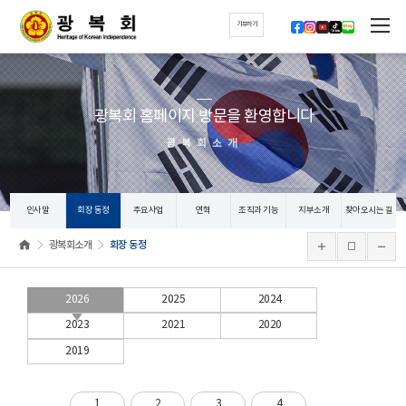
기부하기
광복회 홈페이지 방문을 환영합니다
광복회소개
인사말
회장 동정
주요사업
연혁
조직과 기능
지부소개
찾아오시는 길
광복회소개
회장 동정
2026
2025
2024
2023
2021
2020
2019
1
2
3
4