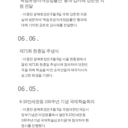
'독립유공자개정법률안' 통과 감사패 강준현 의
원 전달
- 이종찬 광복회장은 6월 8일 국회 강준현 의원
실에 방문하여 '독립유공자개정법률안' 통과에
대해 기여한 공로로 감사패를 전달했다.
06 . 06 .
제71회 현충일 추념식
- 이종찬 광복회장은 6월 6일 서울 현충원에서
열린 제71회 현충일 추념식에 참석하여 대한민
국을 위해 목숨을 바친 순국선열과 애국지사의
숭고한 희생을 기렸다.
06 . 05 .
6·10만세운동 100주년 기념 국제학술회의
- 이종찬 광복회장은 6월 5일 국립대한민국임시
정부기념관 의정원홀에서 열린‘6.10만세운동
100주년기념 국제학술심포지움’에 참석하여 환
영사를 진행했다.