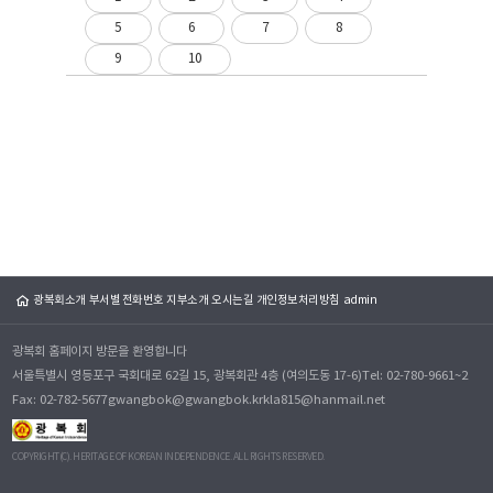
5
6
7
8
9
10
광복회소개
부서별 전화번호
지부소개
오시는길
개인정보처리방침
admin
광복회 홈페이지 방문을 환영합니다
서울특별시 영등포구 국회대로 62길 15, 광복회관 4층 (여의도동 17-6)
Tel: 02-780-9661~2
Fax: 02-782-5677
gwangbok@gwangbok.kr
kla815@hanmail.net
COPYRIGHT(C). HERITAGE OF KOREAN INDEPENDENCE. ALL RIGHTS RESERVED.