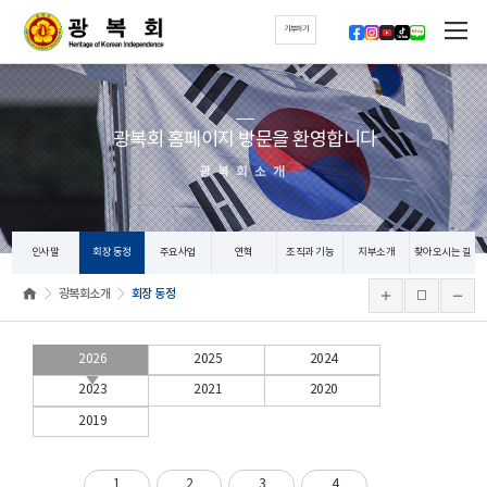
기부하기
광복회 홈페이지 방문을 환영합니다
광복회소개
인사말
회장 동정
주요사업
연혁
조직과 기능
지부소개
찾아오시는 길
광복회소개
회장 동정
2026
2025
2024
2023
2021
2020
2019
1
2
3
4