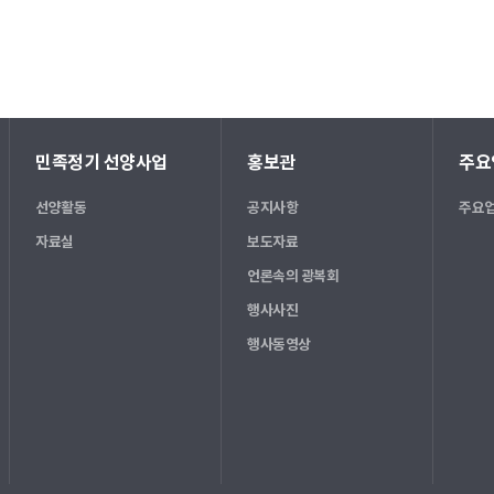
민족정기 선양사업
홍보관
주요
선양활동
공지사항
주요업
자료실
보도자료
언론속의 광복회
행사사진
행사동영상