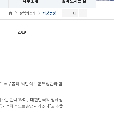
지부소개
찾아오시는 길
광복회소개
회장 동정
2019
덕수 국무총리, 박민식 보훈부장관과 함
재하는 단체"라며, "대한민국의 정체성
을 국가정체성으로발전시키겠다"고 밝혔