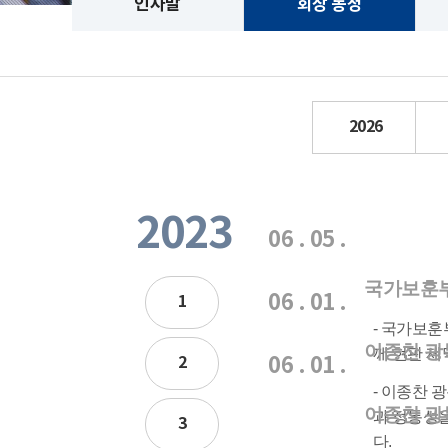
인사말
회장 동정
2026
2023
06 . 05 .
국가보훈부
06 . 01 .
1
- 국가보훈
이종찬 광
께 현판 제
2
06 . 01 .
- 이종찬 
이종찬 광
과 정통성
3
다.