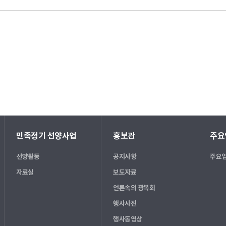
민족정기 선양사업
홍보관
주요
선양활동
공지사항
주요업
자료실
보도자료
언론속의 광복회
행사사진
행사동영상