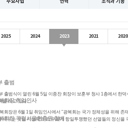
주요사업
연혁
조직과 기능
2025
2024
2023
2021
2020
 출범
부 출범식이 열린 6월 5일 이종찬 회장이 보훈부 청사 1층에서 한
복회장 취임인사
막을 하고 있다.
광복회장은 6월 1일 취임인사에서 "광복회는 국가 정체성을 위해 존
복회장 국립서울현충원 참배
을 세우는 것을 지상목표로, 우리가 항일투쟁했던 선열들의 정신