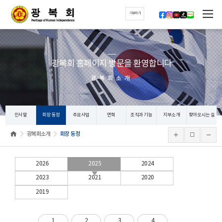
기부하기
광복회 홈페이지 방문을 환영합니다
광복회소개
인사말
회장 동정
주요사업
연혁
조직과 기능
지부소개
찾아오시는 길
광복회소개
회장 동정
2026
2025
2024
2023
2021
2020
2019
1
2
3
4