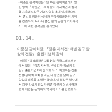
- 이종찬 광복회장은 1월 16일 광복회관에서 열
린 영화 『독립군』 제작 발표 기자회견에 참석
했다.홍범도장군 기념사업회 초대 이사장으로
서, 홍범도 장군의 생애와 무장독립운동의 의미
를 강조하며, 육사 내 흉상 철거 논란과 역사왜곡
시도에 대한 경각심을 환기했다.
01 . 14 .
이종찬 광복회장, 『장흥 자서전: 백범 김구 암
살의 전말』 출판기념회 참석
- 이종찬 광복회장은 1월 14일 한국프레스센터
에서 열린 『장흥 자서전: 백범 김구 암살의 전
말』 출판기념회에 참석했다. 이 회고록은 장흥
선생(광복회 부회장 역임)의 증언을 담아 김구
암살의 배후를 조명한 책이다. 이 회장은 행사에
서 김구 암살의 진실과 장흥 장군의 헌병사령관
교체 배경을 논의하며 역사적 의미를 강조했다.