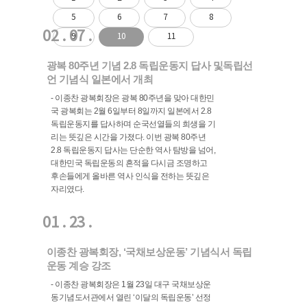
5
6
7
8
02 . 07 .
9
10
11
광복 80주년 기념 2.8 독립운동지 답사 및독립선
언 기념식 일본에서 개최
- 이종찬 광복회장은 광복 80주년을 맞아 대한민
국 광복회는 2월 6일부터 8일까지 일본에서 2.8
독립운동지를 답사하며 순국선열들의 희생을 기
리는 뜻깊은 시간을 가졌다. 이번 광복 80주년
2.8 독립운동지 답사는 단순한 역사 탐방을 넘어,
대한민국 독립운동의 흔적을 다시금 조명하고
후손들에게 올바른 역사 인식을 전하는 뜻깊은
자리였다.
01 . 23 .
이종찬 광복회장, ‘국채보상운동’ 기념식서 독립
운동 계승 강조
- 이종찬 광복회장은 1월 23일 대구 국채보상운
동기념도서관에서 열린 ‘이달의 독립운동’ 선정