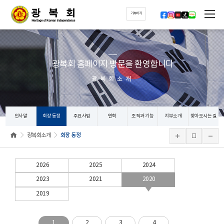
기부하기
광복회 홈페이지 방문을 환영합니다
광복회소개
인사말
회장 동정
주요사업
연혁
조직과 기능
지부소개
찾아오시는 길
광복회소개
회장 동정
2026
2025
2024
2023
2021
2020
2019
1
2
3
4