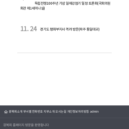
독립전쟁100주년 기념 일제강점기 밀정 토론회(국회의원
회관 제1세미나실)
11. 24
경기도 평화부지사 격려 방문(파주 통일대교)
광복회소개
부서별 전화번호
지부소개
오시는길
개인정보처리방침
admin
광복회 홈페이지 방문을 환영합니다