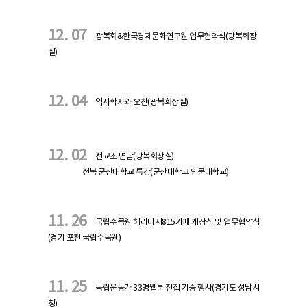
12. 07
광복회&한국경제문화연구원 업무협약식(광복회장
실)
12. 04
역사학자와 오찬(광복회장실)
12. 02
전교조 면담(광복회장실)
전북 군산대학교 특강(군산대학교 인문대학교)
11. 26
국립수목원 헤리티지815카페 개장식 및 업무협약식
(경기 포천 국립수목원)
11. 25
독립운동가 33명웹툰 전집 기증 행사(경기도 성남시
청)