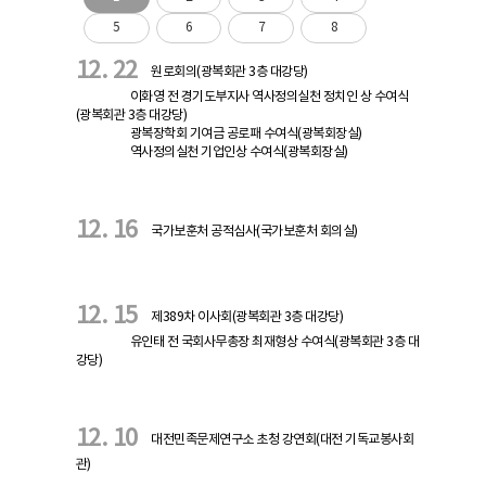
5
6
7
8
12. 22
원로회의(광복회관 3층 대강당)
이화영 전 경기도부지사 역사정의실천 정치인 상 수여식
(광복회관 3층 대강당)
광복장학회 기여금 공로패 수여식(광복회장실)
역사정의실천 기업인상 수여식(광복회장실)
12. 16
국가보훈처 공적심사(국가보훈처 회의실)
12. 15
제389차 이사회(광복회관 3층 대강당)
유인태 전 국회사무총장 최재형상 수여식(광복회관 3층 대
강당)
12. 10
대전민족문제연구소 초청 강연회(대전 기독교봉사회
관)